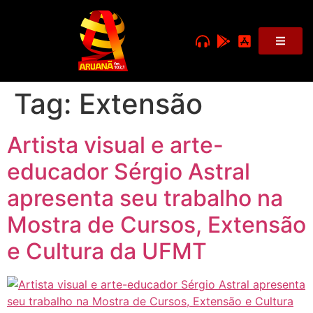
Tag:
Extensão
Artista visual e arte-
educador Sérgio Astral
apresenta seu trabalho na
Mostra de Cursos, Extensão
e Cultura da UFMT