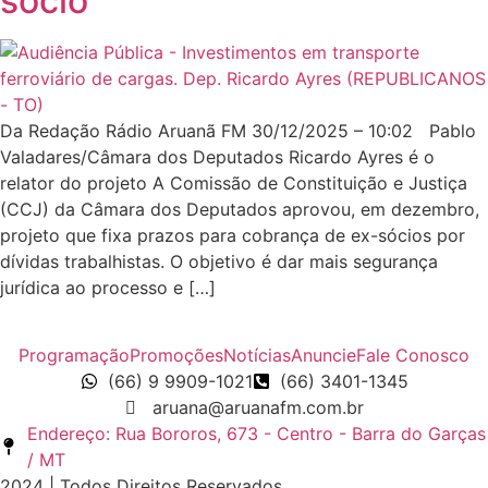
sócio
Da Redação Rádio Aruanã FM 30/12/2025 – 10:02 Pablo
Valadares/Câmara dos Deputados Ricardo Ayres é o
relator do projeto A Comissão de Constituição e Justiça
(CCJ) da Câmara dos Deputados aprovou, em dezembro,
projeto que fixa prazos para cobrança de ex-sócios por
dívidas trabalhistas. O objetivo é dar mais segurança
jurídica ao processo e […]
Programação
Promoções
Notícias
Anuncie
Fale Conosco
(66) 9 9909-1021
(66) 3401-1345
aruana@aruanafm.com.br
Endereço: Rua Bororos, 673 - Centro - Barra do Garças
/ MT
2024 | Todos Direitos Reservados