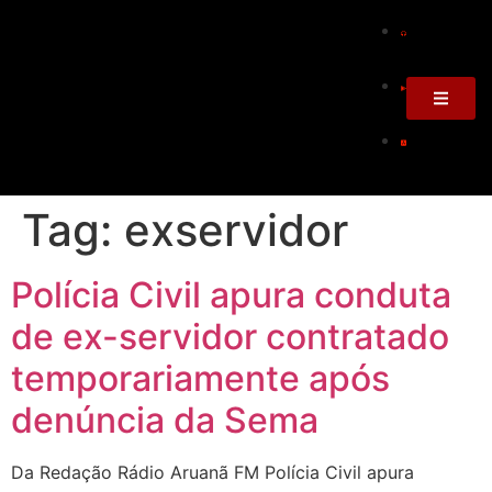
Tag:
exservidor
Polícia Civil apura conduta
de ex-servidor contratado
temporariamente após
denúncia da Sema
Da Redação Rádio Aruanã FM Polícia Civil apura