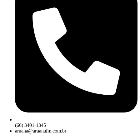
(66) 3401-1345
aruana@aruanafm.com.br