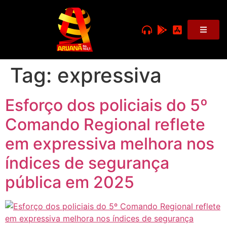
Tag:
expressiva
Esforço dos policiais do 5º
Comando Regional reflete
em expressiva melhora nos
índices de segurança
pública em 2025