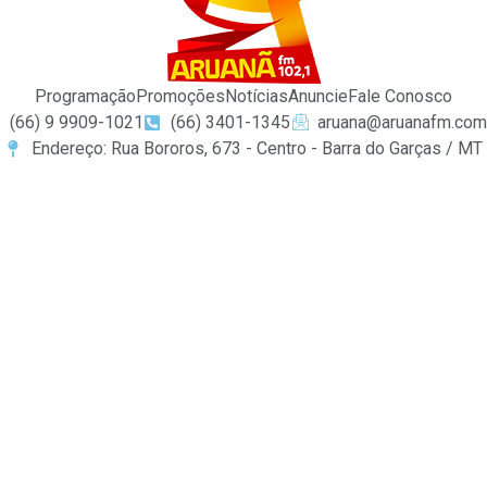
Programação
Promoções
Notícias
Anuncie
Fale Conosco
(66) 9 9909-1021
(66) 3401-1345
aruana@aruanafm.com
Endereço: Rua Bororos, 673 - Centro - Barra do Garças / MT
cel giriş
starzbet giriş
starzbet
starzbet güncel giriş
starzb