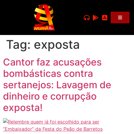
Tag:
exposta
Cantor faz acusações
bombásticas contra
sertanejos: Lavagem de
dinheiro e corrupção
exposta!