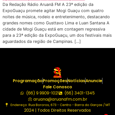
Da Redação Rádio Aruanã FM A 23ª edição da
ExpoGuaçu promete agitar Mogi Guaçu com quatro
noites de música, rodeio e entretenimento, destacando
grandes nomes como Gusttavo Lima e Luan Santana A
cidade de Mogi Guaçu está em contagem regressiva
para a 23ª edição da ExpoGuaçu, um dos festivais mais
aguardados da região de Campinas. […]
Programação
Promoções
Notícias
Anuncie
Fale Conosco
(66) 9 9909-1021
(66) 3401-1345
aruana@aruanafm.com.br
Endereço: Rua Bororos, 673 - Centro - Barra do Garças / MT
2024 | Todos Direitos Reservados