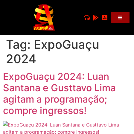
Tag:
ExpoGuaçu
2024
ExpoGuaçu 2024: Luan
Santana e Gusttavo Lima
agitam a programação;
compre ingressos!