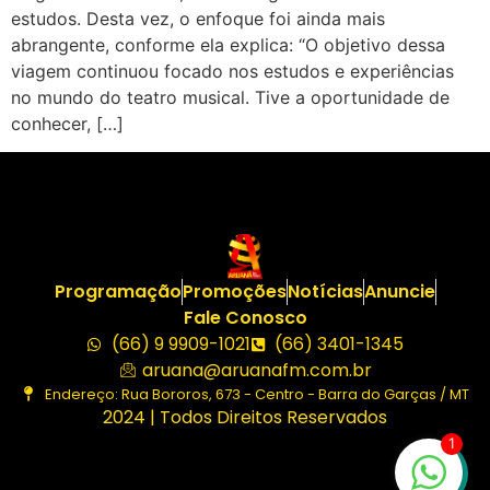
estudos. Desta vez, o enfoque foi ainda mais
abrangente, conforme ela explica: “O objetivo dessa
viagem continuou focado nos estudos e experiências
no mundo do teatro musical. Tive a oportunidade de
conhecer, […]
Programação
Promoções
Notícias
Anuncie
Fale Conosco
(66) 9 9909-1021
(66) 3401-1345
aruana@aruanafm.com.br
Endereço: Rua Bororos, 673 - Centro - Barra do Garças / MT
2024 | Todos Direitos Reservados
1