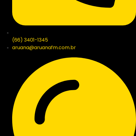
(66) 3401-1345
aruana@aruanafm.com.br