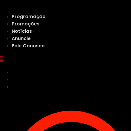
Ir
para
Programação
o
Promoções
conteúdo
Notícias
Anuncie
Fale Conosco