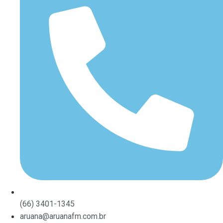
(66) 3401-1345
aruana@aruanafm.com.br