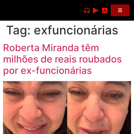
Tag:
exfuncionárias
Roberta Miranda têm
milhões de reais roubados
por ex-funcionárias