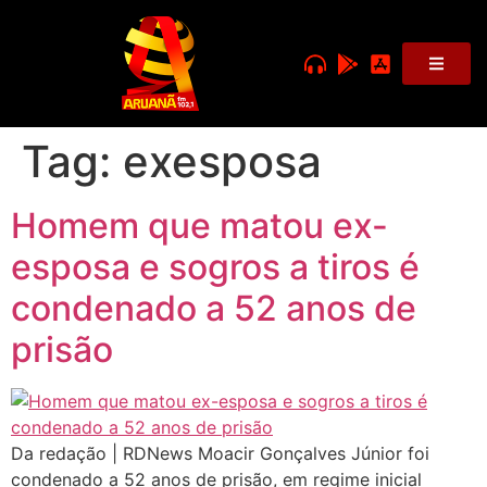
Tag:
exesposa
Homem que matou ex-
esposa e sogros a tiros é
condenado a 52 anos de
prisão
Da redação | RDNews Moacir Gonçalves Júnior foi
condenado a 52 anos de prisão, em regime inicial