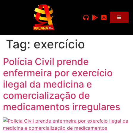
Tag:
exercício
Polícia Civil prende
enfermeira por exercício
ilegal da medicina e
comercialização de
medicamentos irregulares