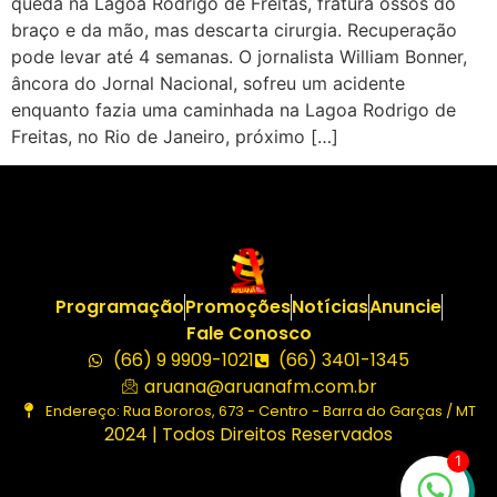
queda na Lagoa Rodrigo de Freitas, fratura ossos do
braço e da mão, mas descarta cirurgia. Recuperação
pode levar até 4 semanas. O jornalista William Bonner,
âncora do Jornal Nacional, sofreu um acidente
enquanto fazia uma caminhada na Lagoa Rodrigo de
Freitas, no Rio de Janeiro, próximo […]
Programação
Promoções
Notícias
Anuncie
Fale Conosco
(66) 9 9909-1021
(66) 3401-1345
aruana@aruanafm.com.br
Endereço: Rua Bororos, 673 - Centro - Barra do Garças / MT
2024 | Todos Direitos Reservados
1