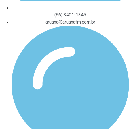
(66) 3401-1345
aruana@aruanafm.com.br