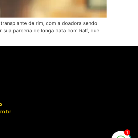
 transplante de rim, com a doadora sendo
 sua parceria de longa data com Ralf, que
o
m.br
1