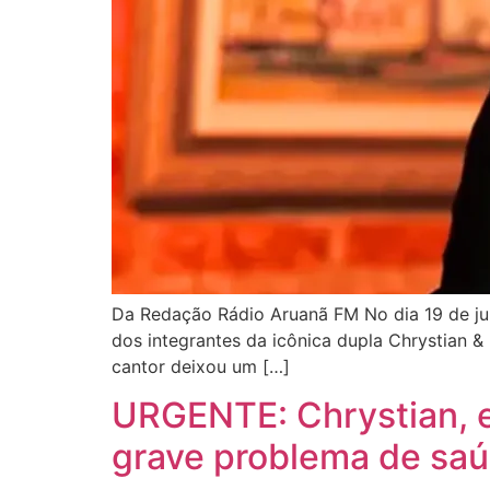
Da Redação Rádio Aruanã FM No dia 19 de jul
dos integrantes da icônica dupla Chrystian &
cantor deixou um […]
URGENTE: Chrystian, e
grave problema de sa