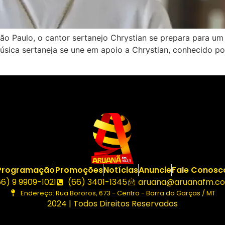
 Paulo, o cantor sertanejo Chrystian se prepara para um
sica sertaneja se une em apoio a Chrystian, conhecido por
Programação
Promoções
Notícias
Anuncie
Fale Conosc
66) 9 9909-1021
(66) 3401-1345
aruana@aruanafm.co
Endereço: Rua Bororos, 673 - Centro - Barra do Garças / MT
2024 | Todos Direitos Reservados