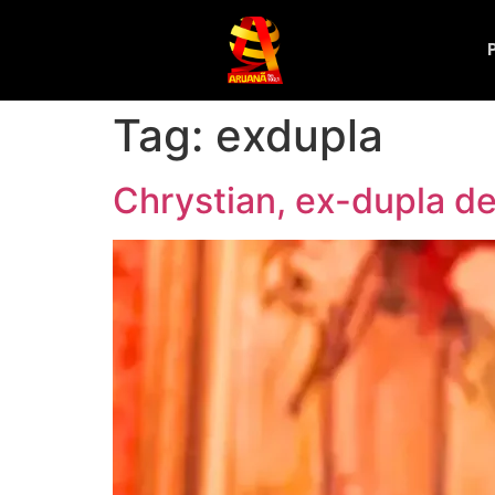
Tag:
exdupla
Chrystian, ex-dupla d