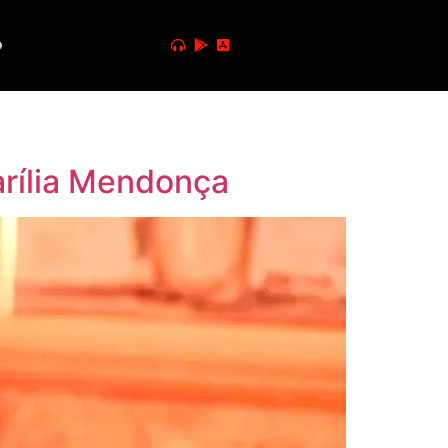
o
arília Mendonça