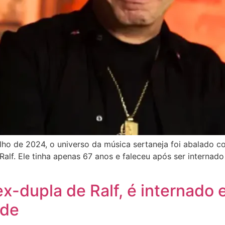
ho de 2024, o universo da música sertaneja foi abalado co
 Ralf. Ele tinha apenas 67 anos e faleceu após ser internad
x-dupla de Ralf, é internado
úde