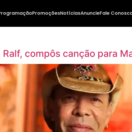
Programação
Promoções
Notícias
Anuncie
Fale Conosc
e Ralf, compôs canção para M