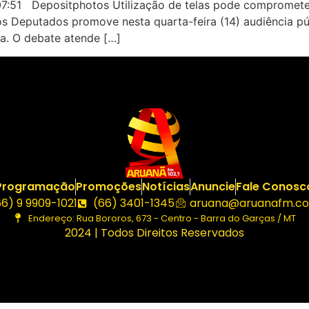
7:51 Depositphotos Utilização de telas pode compromete
 Deputados promove nesta quarta-feira (14) audiência públ
ia. O debate atende […]
Programação
Promoções
Notícias
Anuncie
Fale Conosc
66) 9 9909-1021
(66) 3401-1345
aruana@aruanafm.co
Endereço: Rua Bororos, 673 - Centro - Barra do Garças / MT
2024 | Todos Direitos Reservados