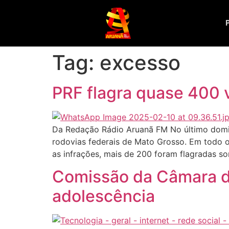
Tag:
excesso
PRF flagra quase 400 
Da Redação Rádio Aruanã FM No último domingo
rodovias federais de Mato Grosso. Em todo o
as infrações, mais de 200 foram flagradas s
Comissão da Câmara di
adolescência