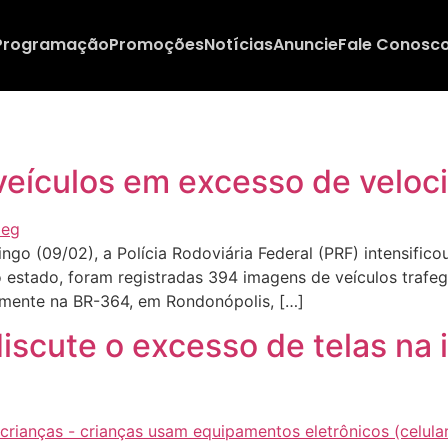
Programação
Promoções
Notícias
Anuncie
Fale Conosc
veículos em excesso de velo
 (09/02), a Polícia Rodoviária Federal (PRF) intensificou
 estado, foram registradas 394 imagens de veículos trafe
omente na BR-364, em Rondonópolis, […]
scute o excesso de telas na i