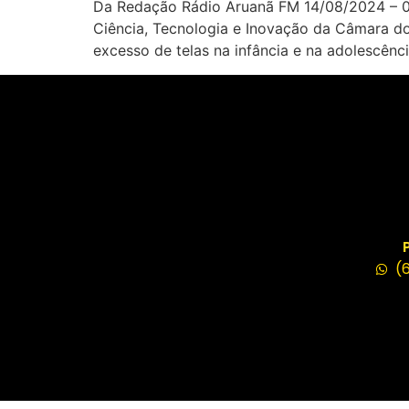
Da Redação Rádio Aruanã FM 14/08/2024 – 0
Ciência, Tecnologia e Inovação da Câmara dos
excesso de telas na infância e na adolescênc
(