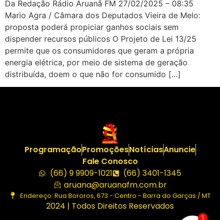
Da Redação Rádio Aruanã FM 27/02/2025 – 08:35
Mario Agra / Câmara dos Deputados Vieira de Melo:
proposta poderá propiciar ganhos sociais sem
dispender recursos públicos O Projeto de Lei 13/25
permite que os consumidores que geram a própria
energia elétrica, por meio de sistema de geração
distribuída, doem o que não for consumido […]
Programação
Promoções
Notícias
Anuncie
Fale Conosco
(66) 9 9909-1021
(66) 3401-1345
aruana@aruanafm.com.br
Endereço: Rua Bororos, 673 - Centro - Barra do Garças / MT
2024 | Todos Direitos Reservados
1