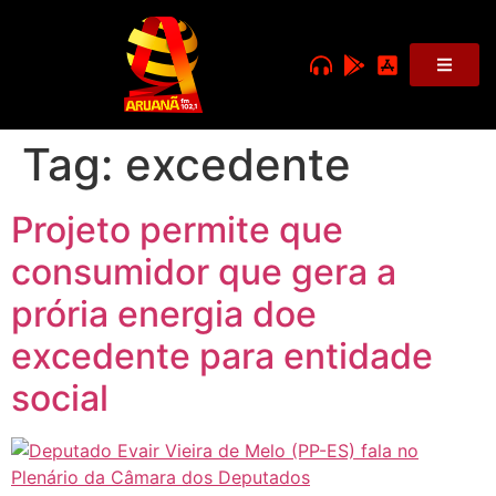
Tag:
excedente
Projeto permite que
consumidor que gera a
prória energia doe
excedente para entidade
social