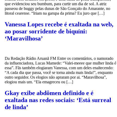
que evidenciou seu bumbum, para curtir um dia de sol. A atriz
passeou de buggy pelas dunas de São Gonçalo do Amarante, no
litoral cearense. “Iriam na garupa da prima? Eu juro que […]
Vanessa Lopes recebe é exaltada na web,
ao posar sorridente de biquíni:
‘Maravilhosa’
Da Redação Rádio Aruanã FM Entre os comentários, o namorado
da influenciadora, Lucas Mamede: “Valei-meeee que mulher linda é
essa”. Fãs também elogiaram Vanessa, com um deles enaltecendo:
“A cada dia que passa, você se torna ainda mais linda!”, enquanto
outro seguidor. Os elogios não apraram por ai. “Maravilhosa”,
elogiou mais um. “Ela emagreceu ou […]
Gkay exibe abdômen definido e é
exaltada nas redes sociais: ‘Está surreal
de linda’