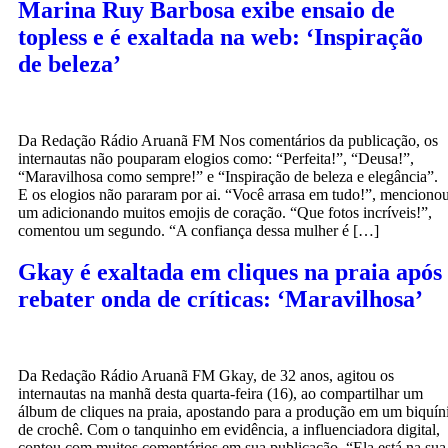
Marina Ruy Barbosa exibe ensaio de
topless e é exaltada na web: ‘Inspiração
de beleza’
Da Redação Rádio Aruanã FM Nos comentários da publicação, os
internautas não pouparam elogios como: “Perfeita!”, “Deusa!”,
“Maravilhosa como sempre!” e “Inspiração de beleza e elegância”.
E os elogios não pararam por ai. “Você arrasa em tudo!”, menciono
um adicionando muitos emojis de coração. “Que fotos incríveis!”,
comentou um segundo. “A confiança dessa mulher é […]
Gkay é exaltada em cliques na praia após
rebater onda de críticas: ‘Maravilhosa’
Da Redação Rádio Aruanã FM Gkay, de 32 anos, agitou os
internautas na manhã desta quarta-feira (16), ao compartilhar um
álbum de cliques na praia, apostando para a produção em um biquín
de crochê. Com o tanquinho em evidência, a influenciadora digital,
contou com muitos comentários em sua publicação. “Ela está na sua