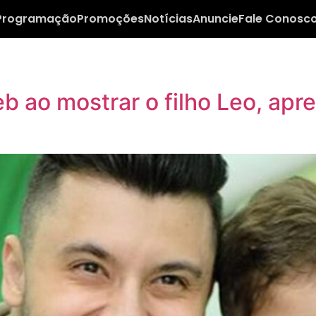
Programação
Promoções
Notícias
Anuncie
Fale Conosc
b ao mostrar o filho Leo, apr