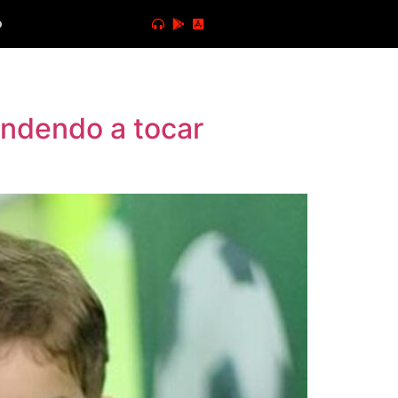
o
endendo a tocar