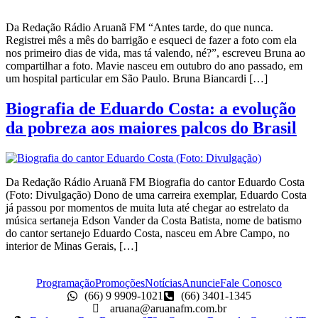
Da Redação Rádio Aruanã FM “Antes tarde, do que nunca.
Registrei mês a mês do barrigão e esqueci de fazer a foto com ela
nos primeiro dias de vida, mas tá valendo, né?”, escreveu Bruna ao
compartilhar a foto. Mavie nasceu em outubro do ano passado, em
um hospital particular em São Paulo. Bruna Biancardi […]
Biografia de Eduardo Costa: a evolução
da pobreza aos maiores palcos do Brasil
Da Redação Rádio Aruanã FM Biografia do cantor Eduardo Costa
(Foto: Divulgação) Dono de uma carreira exemplar, Eduardo Costa
já passou por momentos de muita luta até chegar ao estrelato da
música sertaneja Edson Vander da Costa Batista, nome de batismo
do cantor sertanejo Eduardo Costa, nasceu em Abre Campo, no
interior de Minas Gerais, […]
Programação
Promoções
Notícias
Anuncie
Fale Conosco
(66) 9 9909-1021
(66) 3401-1345
aruana@aruanafm.com.br