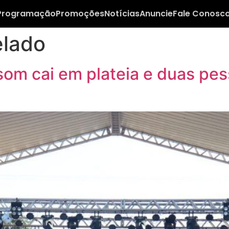
Programação
Promoções
Notícias
Anuncie
Fale Conosc
elado
 som cai em plateia e duas pe