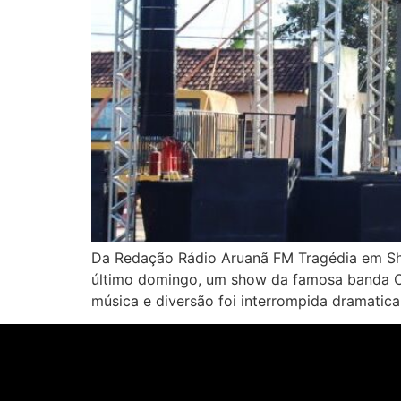
Da Redação Rádio Aruanã FM Tragédia em Sho
último domingo, um show da famosa banda Ca
música e diversão foi interrompida dramati