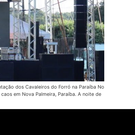
tação dos Cavaleiros do Forró na Paraíba No
caos em Nova Palmeira, Paraíba. A noite de