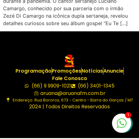
durante a pandemia. O cantor sertanejo Luciano
Camargo, conhecido por sua parceria com o irmão
Zezé Di Camargo na icônica dupla sertaneja, revelou
detalhes curiosos sobre seu álbum gospel “Eu Te […]
Programação
Promoções
Notícias
Anuncie
Fale Conosco
(66) 9 9909-1021
(66) 3401-1345
aruana@aruanafm.com.br
Endereço: Rua Bororos, 673 - Centro - Barra do Garças / MT
2024 | Todos Direitos Reservados
1