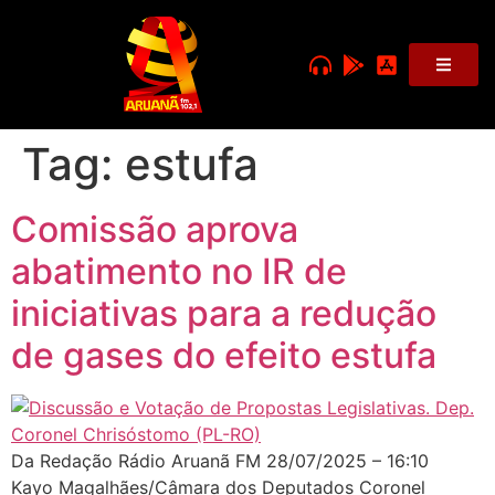
Tag:
estufa
Comissão aprova
abatimento no IR de
iniciativas para a redução
de gases do efeito estufa
Da Redação Rádio Aruanã FM 28/07/2025 – 16:10
Kayo Magalhães/Câmara dos Deputados Coronel