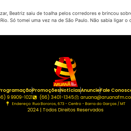
r, Beatriz saiu de toalha pelos corredores e brincou sobre
io. Só tomei uma vez na de São Paulo. Não sabia ligar o 
Programação
Promoções
Notícias
Anuncie
Fale Conosc
66) 9 9909-1021
(66) 3401-1345
aruana@aruanafm.co
Endereço: Rua Bororos, 673 - Centro - Barra do Garças / MT
2024 | Todos Direitos Reservados