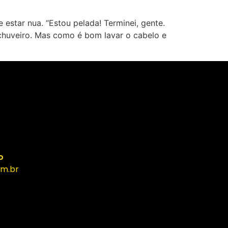
 estar nua. “Estou pelada! Terminei, gente.
chuveiro. Mas como é bom lavar o cabelo e
o
m.br