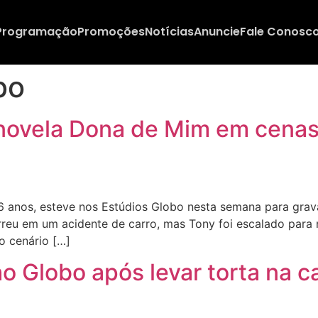
Programação
Promoções
Notícias
Anuncie
Fale Conosc
bo
novela Dona de Mim em cenas 
anos, esteve nos Estúdios Globo nesta semana para grav
rreu em um acidente de carro, mas Tony foi escalado para
o cenário […]
o Globo após levar torta na ca