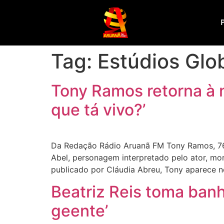
Tag:
Estúdios Glo
Tony Ramos retorna à 
que tá vivo?’
Da Redação Rádio Aruanã FM Tony Ramos, 76 
Abel, personagem interpretado pelo ator, mo
publicado por Cláudia Abreu, Tony aparece n
Beatriz Reis toma banh
geente’