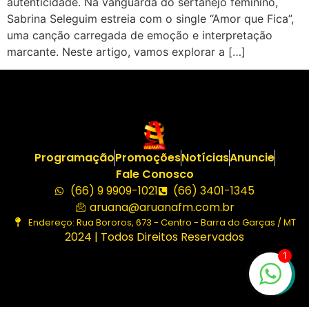
autenticidade. Na vanguarda do sertanejo feminino,
Sabrina Seleguim estreia com o single “Amor que Fica”,
uma canção carregada de emoção e interpretação
marcante. Neste artigo, vamos explorar a […]
Programação
Promoções
Notícias
Anuncie
Fale Conosco
(66) 9 9909-1021
(66) 3401-1345
aruana@aruanafm.com.br
Endereço: Rua Bororos, 673 - Centro - Barra do Garças / MT
2024 | Todos Direitos Reservados
1