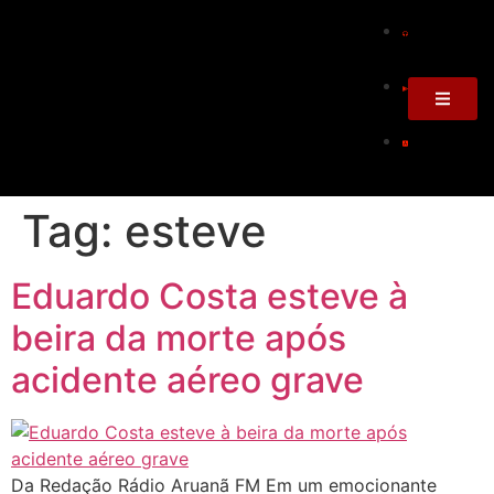
Tag:
esteve
Eduardo Costa esteve à
beira da morte após
acidente aéreo grave
Da Redação Rádio Aruanã FM Em um emocionante