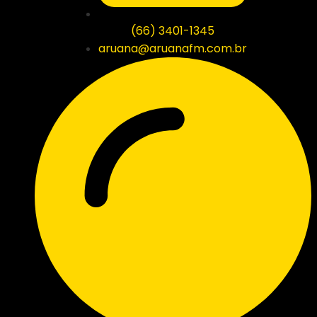
(66) 3401-1345
aruana@aruanafm.com.br