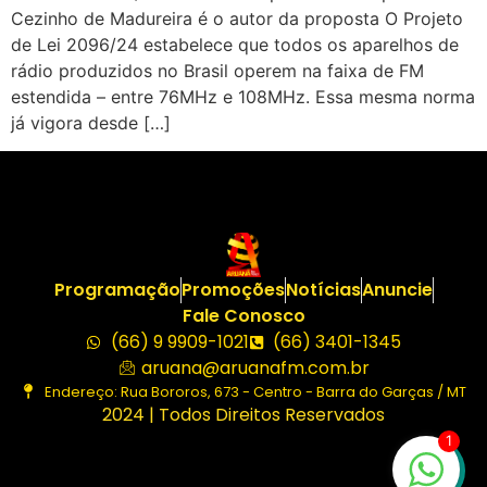
Cezinho de Madureira é o autor da proposta O Projeto
de Lei 2096/24 estabelece que todos os aparelhos de
rádio produzidos no Brasil operem na faixa de FM
estendida – entre 76MHz e 108MHz. Essa mesma norma
já vigora desde […]
Programação
Promoções
Notícias
Anuncie
Fale Conosco
(66) 9 9909-1021
(66) 3401-1345
aruana@aruanafm.com.br
Endereço: Rua Bororos, 673 - Centro - Barra do Garças / MT
2024 | Todos Direitos Reservados
1