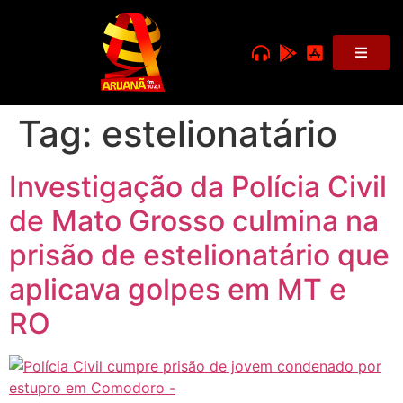
Tag:
estelionatário
Investigação da Polícia Civil
de Mato Grosso culmina na
prisão de estelionatário que
aplicava golpes em MT e
RO