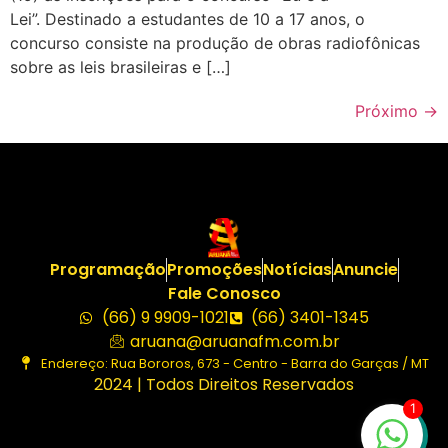
Lei”. Destinado a estudantes de 10 a 17 anos, o
concurso consiste na produção de obras radiofônicas
sobre as leis brasileiras e […]
Próximo
→
Programação
Promoções
Notícias
Anuncie
Fale Conosco
(66) 9 9909-1021
(66) 3401-1345
aruana@aruanafm.com.br
Endereço: Rua Bororos, 673 - Centro - Barra do Garças / MT
2024 | Todos Direitos Reservados
1