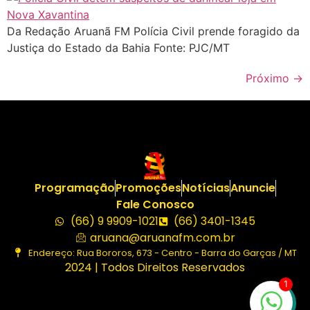
Da Redação Aruanã FM Polícia Civil prende foragido da
Justiça do Estado da Bahia Fonte: PJC/MT
Próximo
→
Programação
Promoções
Notícias
Anuncie
Fale Conosco
(66) 9 9909-1021
(66) 3401-1345
aruana@aruanafm.com.br
Endereço: Rua Bororos, 673 - Centro - Barra do Garças / MT
2024 | Todos Direitos Reservados
1