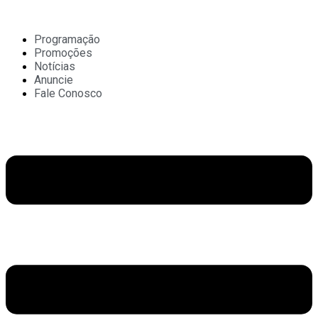
Ir
para
o
Programação
conteúdo
Promoções
Notícias
Anuncie
Fale Conosco