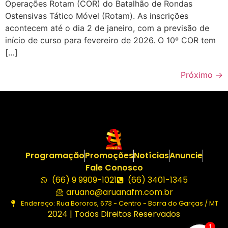
Operações Rotam (COR) do Batalhão de Rondas
Ostensivas Tático Móvel (Rotam). As inscrições
acontecem até o dia 2 de janeiro, com a previsão de
início de curso para fevereiro de 2026. O 10º COR tem
[…]
Próximo
→
Programação
Promoções
Notícias
Anuncie
Fale Conosco
(66) 9 9909-1021
(66) 3401-1345
aruana@aruanafm.com.br
Endereço: Rua Bororos, 673 - Centro - Barra do Garças / MT
2024 | Todos Direitos Reservados
1