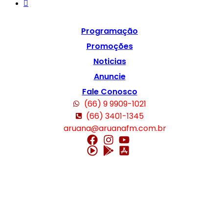
Programação
Promoções
Noticias
Anuncie
Fale Conosco
(66) 9 9909-1021
(66) 3401-1345
aruana@aruanafm.com.br
ncel giriş
starzbet giriş
starzbet
starzbet güncel giriş
starzbet giriş
starzb