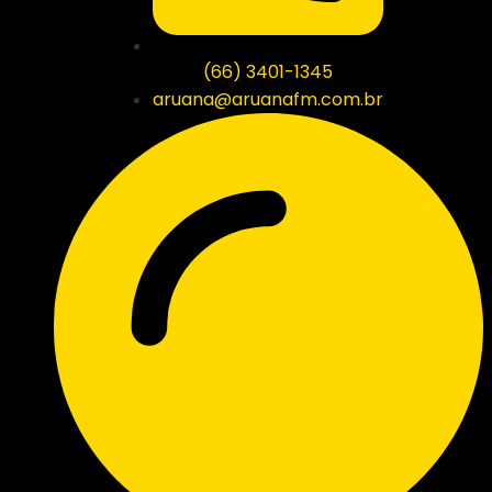
(66) 3401-1345
aruana@aruanafm.com.br