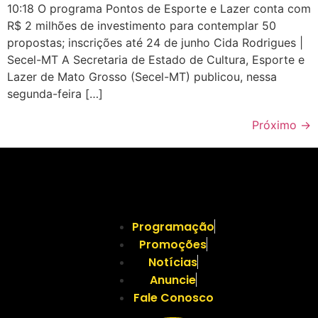
10:18 O programa Pontos de Esporte e Lazer conta com
R$ 2 milhões de investimento para contemplar 50
propostas; inscrições até 24 de junho Cida Rodrigues |
Secel-MT A Secretaria de Estado de Cultura, Esporte e
Lazer de Mato Grosso (Secel-MT) publicou, nessa
segunda-feira […]
Próximo
→
Programação
Promoções
Notícias
Anuncie
Fale Conosco