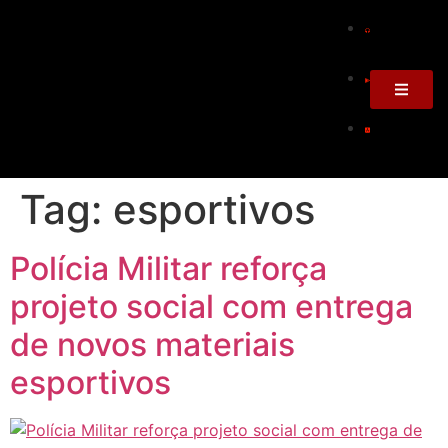
Tag:
esportivos
Polícia Militar reforça
projeto social com entrega
de novos materiais
esportivos