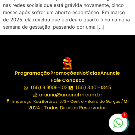
nas redes sociais que está grávida novamente, cinco
meses após sofrer um aborto espontâneo. Em março
de 2025, ela revelou que perdeu o quarto filho na nona
semana de gestação, passando por uma […]
Programação
Promoções
Notícias
Anuncie
Fale Conosco
(66) 9 9909-1021
(66) 3401-1345
aruana@aruanafm.com.br
Endereço: Rua Bororos, 673 - Centro - Barra do Garças / MT
2024 | Todos Direitos Reservados
1