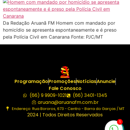
Da Redação Aruanã FM Homem com mandado por
homicídio se apresenta espontaneamente e é preso
pela Polícia Civil em Canarana Fonte: PJC/MT
Programação
Promoções
Notícias
Anuncie
Fale Conosco
(66) 9 9909-1021
(66) 3401-1345
aruana@aruanafm.com.br
Endereço: Rua Bororos, 673 - Centro - Barra do Garças / MT
2024 | Todos Direitos Reservados
1