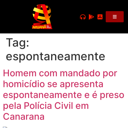
Tag:
espontaneamente
Homem com mandado por
homicídio se apresenta
espontaneamente e é preso
pela Polícia Civil em
Canarana