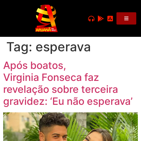
Tag:
esperava
Após boatos,
Virginia Fonseca faz
revelação sobre terceira
gravidez: ‘Eu não esperava’