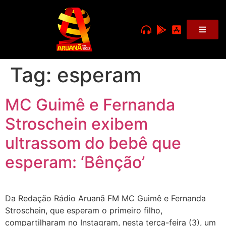
Tag:
esperam
MC Guimê e Fernanda
Stroschein exibem
ultrassom do bebê que
esperam: ‘Bênção’
Da Redação Rádio Aruanã FM MC Guimê e Fernanda
Stroschein, que esperam o primeiro filho,
compartilharam no Instagram, nesta terça-feira (3), um