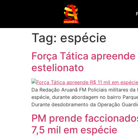
Tag:
espécie
Força Tática apreende
estelionato
Da Redação Aruanã FM Policiais militares da 
espécie, durante abordagem no bairro Parque
Durante desdobramento da Operação Guardiõe
PM prende faccionados
7,5 mil em espécie