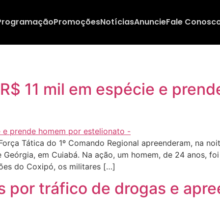
Programação
Promoções
Notícias
Anuncie
Fale Conosc
 R$ 11 mil em espécie e pren
Força Tática do 1º Comando Regional apreenderam, na noite 
 Geórgia, em Cuiabá. Na ação, um homem, de 24 anos, foi 
s do Coxipó, os militares […]
 por tráfico de drogas e apr