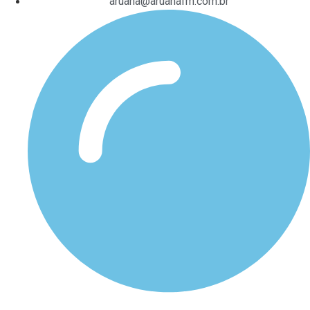
aruana@aruanafm.com.br