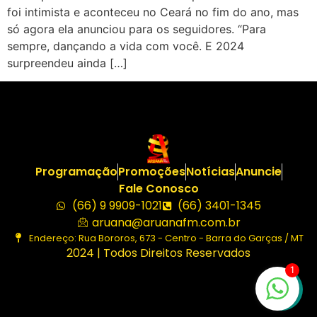
foi intimista e aconteceu no Ceará no fim do ano, mas
só agora ela anunciou para os seguidores. “Para
sempre, dançando a vida com você. E 2024
surpreendeu ainda […]
Programação
Promoções
Notícias
Anuncie
Fale Conosco
(66) 9 9909-1021
(66) 3401-1345
aruana@aruanafm.com.br
Endereço: Rua Bororos, 673 - Centro - Barra do Garças / MT
2024 | Todos Direitos Reservados
1