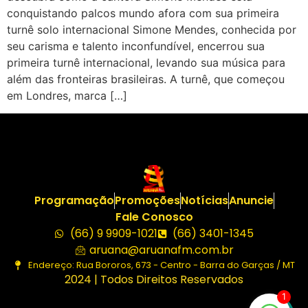
conquistando palcos mundo afora com sua primeira
turnê solo internacional Simone Mendes, conhecida por
seu carisma e talento inconfundível, encerrou sua
primeira turnê internacional, levando sua música para
além das fronteiras brasileiras. A turnê, que começou
em Londres, marca […]
Programação
Promoções
Notícias
Anuncie
Fale Conosco
(66) 9 9909-1021
(66) 3401-1345
aruana@aruanafm.com.br
Endereço: Rua Bororos, 673 - Centro - Barra do Garças / MT
2024 | Todos Direitos Reservados
1