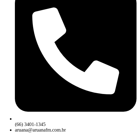
(66) 3401-1345
aruana@aruanafm.com.br