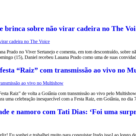
 brinca sobre não virar cadeira no The Voi
Prado no Viver Sertanejo e comenta, em tom descontraído, sobre não t
 domingo (15), Daniel recebeu Lauana Prado como uma de suas convidad
festa “Raiz” com transmissão ao vivo no M
ta Raiz” de volta a Goiânia com transmissão ao vivo pelo Multishow 
para uma celebração inesquecível com a Festa Raiz, em Goiânia, no dia
ade e namoro com Tati Dias: ‘Foi uma surp
z! Eu sonhei e trabalhei muito para conquistar [tudo isso] ao longo de