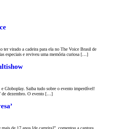
ce
er virado a cadeira para ela no The Voice Brasil de
as especiais e reviveu uma memória curiosa […]
ultishow
e Globoplay. Saiba tudo sobre o evento imperdível!
 7 de dezembro. O evento […]
resa’
 mais de 17 anos [de carreira]”, comentou a cantora