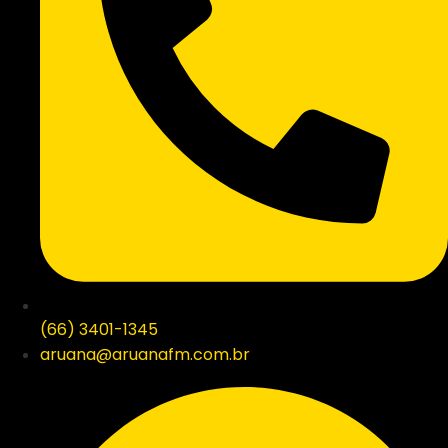
(66) 3401-1345
aruana@aruanafm.com.br