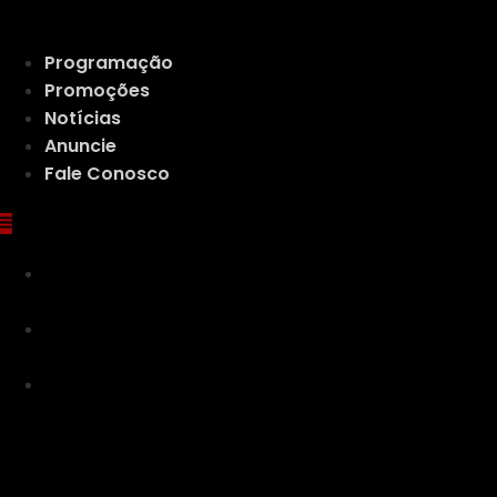
Ir
para
Programação
o
Promoções
conteúdo
Notícias
Anuncie
Fale Conosco