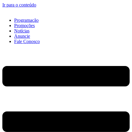
Ir para o conteúdo
Programação
Promoções
Notícias
Anuncie
Fale Conosco