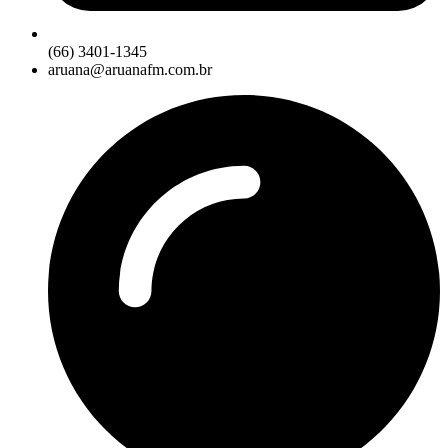
(66) 3401-1345
aruana@aruanafm.com.br