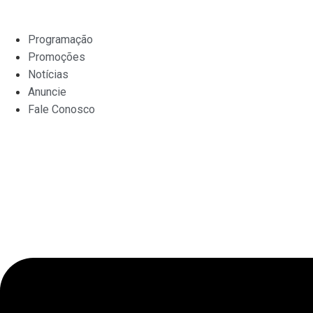
Ir
para
Programação
o
Promoções
conteúdo
Notícias
Anuncie
Fale Conosco