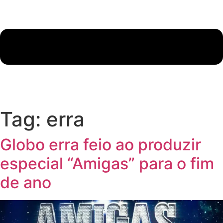
Tag:
erra
Globo erra feio ao produzir
especial “Amigas” para o fim
de ano