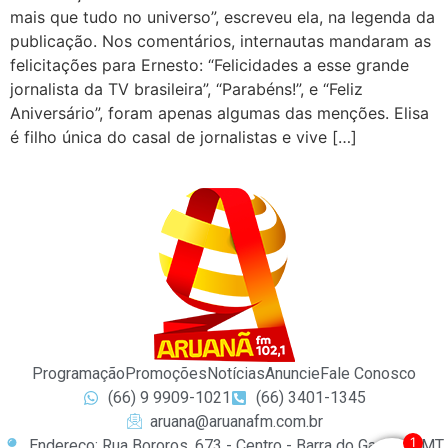
mais que tudo no universo”, escreveu ela, na legenda da
publicação. Nos comentários, internautas mandaram as
felicitações para Ernesto: “Felicidades a esse grande
jornalista da TV brasileira”, “Parabéns!”, e “Feliz
Aniversário”, foram apenas algumas das menções. Elisa
é filho única do casal de jornalistas e vive […]
Programação
Promoções
Notícias
Anuncie
Fale Conosco
(66) 9 9909-1021
(66) 3401-1345
aruana@aruanafm.com.br
1
Endereço: Rua Bororos, 673 - Centro - Barra do Garças / MT